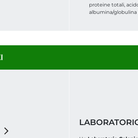
proteine totali, acid
albumina/globulina
I
LABORATORI