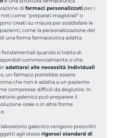
co
è una struttura farmaceutica
arazione di
farmaci personalizzati
per i
, noti come "preparati magistrali" o
ngono creati su misura per soddisfare le
pazienti, come la personalizzazione del
 di una forma farmaceutica adatta.
no fondamentali quando si tratta di
isponibili commercialmente o che
er
adattarsi alle necessità individuali
io, un farmaco potrebbe essere
 forma che non è adatta a un paziente
me compresse difficili da deglutire. In
oratorio galenico può preparare il
oluzione orale o in altre forme
e.
n laboratorio galenico vengono prescritti
getti agli stessi
rigorosi standard di