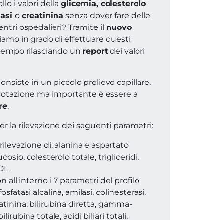
lo i valori della
glicemia, colesterolo
nasi
o
creatinina
senza dover fare delle
entri ospedalieri? Tramite il
nuovo
iamo in grado di effettuare questi
 tempo rilasciando un
report
dei valori
onsiste in un piccolo prelievo capillare,
notazione ma importante è essere a
re
.
er la rilevazione dei seguenti parametri:
rilevazione di: alanina e aspartato
cosio, colesterolo totale, trigliceridi,
LDL
n all'interno i 7 parametri del profilo
osfatasi alcalina, amilasi, colinesterasi,
eatinina, bilirubina diretta, gamma-
lirubina totale, acidi biliari totali,