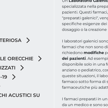
Un
Laboratorio Galeni
specializzata nella prep
pazienti. Questi farmaci
"preparati galenici", ve
specifiche esigenze dei 
dosaggio o la creazione
RTERIOSA
I laboratori galenici so
farmaci che non sono d
richiedono
modifiche
p
LLE ORECCHIE
dei pazienti
. Ad esemp
disponibile solo in una
IZZATI
anziano o pediatrico, co
queste situazioni, il lab
-19
farmaco sotto forma di s
farmaceutiche più adatt
HI ACUSTICI SU
I farmaci preparati in u
da un medico e sono sog