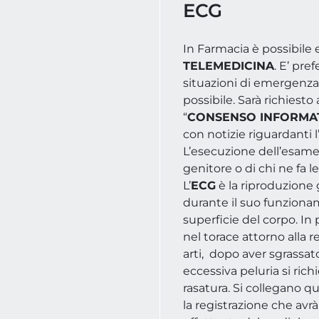
ECG
In Farmacia è possibile e
TELEMEDICINA
. E’ pr
situazioni di emergenza
possibile. Sarà richiesto
“
CONSENSO INFORMA
con notizie riguardanti l
L’esecuzione dell’esame 
genitore o di chi ne fa le
L’
ECG
è la riproduzione g
durante il suo funzioname
superficie del corpo. In 
nel torace attorno alla r
arti, dopo aver sgrassat
eccessiva peluria si ric
rasatura. Si collegano qu
la registrazione che avrà