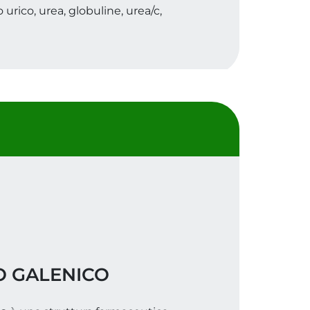
o urico, urea, globuline, urea/c,
O GALENICO