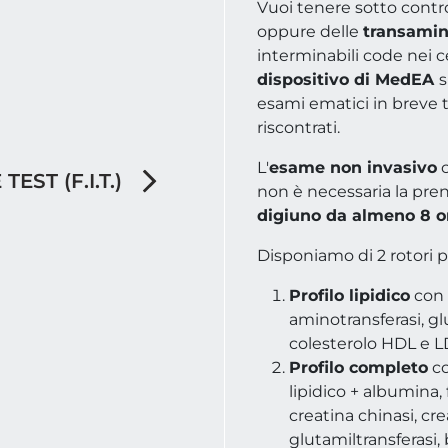
Vuoi tenere sotto control
oppure delle
transami
interminabili code nei c
dispositivo di MedEA
s
esami ematici in breve
riscontrati.
L'
esame non invasivo
c
EST (F.I.T.)
non è necessaria la pre
digiuno da almeno 8 o
Disponiamo di 2 rotori p
Profilo lipidico
con 
aminotransferasi, glu
colesterolo HDL e 
Profilo completo
co
lipidico + albumina, f
creatina chinasi, cr
glutamiltransferasi, bi