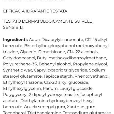
EFFICACIA IDRATANTE TESTATA
TESTATO DERMATOLOGICAMENTE SU PELLI
SENSIBILI
Ingredienti:
Aqua, Dicaprylyl carbonate, C12-15 alkyl
benzoate, Bis-ethylhexyloxyphenol methoxyphenyl
triazine, Glycerin, Dimethicone, C14-22 alcohols,
Octyldodecanol, Butyl methoxydibenzoylmethane,
Polyurethane-35, Behenyl alcohol, Propylene glycol,
Synthetic wax, Caprylic/capric triglyceride, Sodium
stearoyl glutamate, Tapioca starch, Phenoxyethanol,
Ethylhexyl triazone, C12-20 alkyl glucoside,
Ethylhexylglycerin, Parfum, Lauryl glucoside,
Polyglyceryl-2 dipolyhydroxystearate, Tocopheryl
acetate, Diethylamino hydroxybenzoyl hexyl
benzoate, Acacia senegal gum, Xanthan gum,
Tocopherol, Triethanolamine, Tetrasodium glutamate